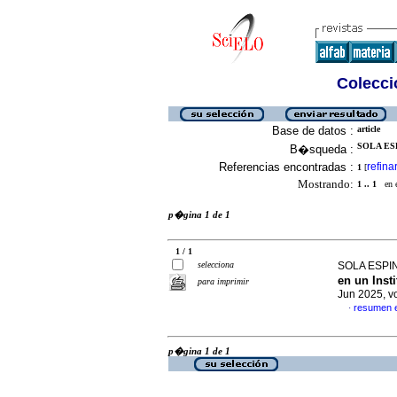
Colecció
Base de datos :
article
SOLA ESP
B�squeda :
Referencias encontradas :
refina
1
[
Mostrando:
1 .. 1
en el
p�gina 1 de 1
1 / 1
selecciona
SOLA ESPIN
en un Inst
para imprimir
Jun 2025, v
resumen 
·
p�gina 1 de 1