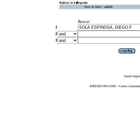
Refinar la b�squeda
Base de datos :
article
Buscar
1
2
3
Search engin
BIREME/OPS/OMS - Centro Latinoameric