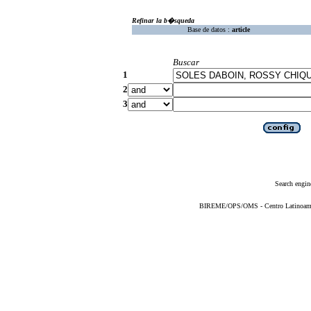
Refinar la b�squeda
Base de datos :
article
Buscar
1
2
3
Search engin
BIREME/OPS/OMS - Centro Latinoameric