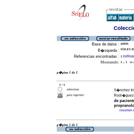
Colecció
Base de datos :
article
SOLES D
B�squeda :
Referencias encontradas :
refina
1
[
Mostrando:
1 .. 1
en el
p�gina 1 de 1
1 / 1
selecciona
S�nchez Iri
para imprimir
Rodr�guez 
de pacient
propranolo
resumen 
·
p�gina 1 de 1