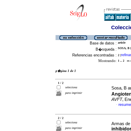
Colecció
Base de datos :
article
SOSA, B [
B�squeda :
Referencias encontradas :
refina
2
[
Mostrando:
1 .. 2
en el
p�gina 1 de 1
1 / 2
selecciona
Sosa, B an
para imprimir
Angioten
AVFT
, En
resume
·
2 / 2
selecciona
Armas de 
para imprimir
inhibido