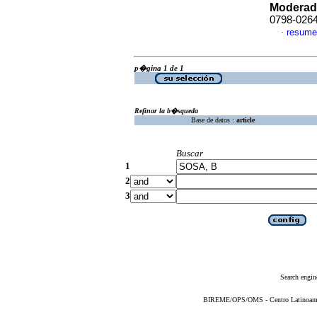
Moderad
0798-026
resume
·
p�gina 1 de 1
Refinar la b�squeda
Base de datos :
article
Buscar
1
2
3
Search engin
BIREME/OPS/OMS - Centro Latinoameric