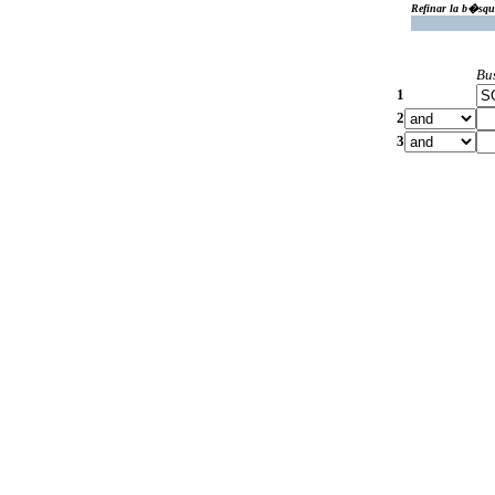
Refinar la b�squ
Bu
1
2
3