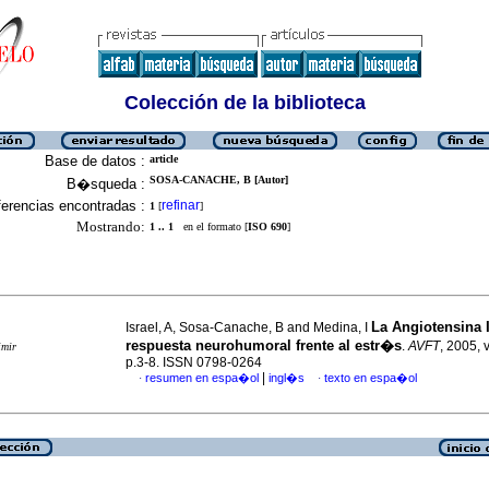
Colección de la biblioteca
Base de datos :
article
SOSA-CANACHE, B [Autor]
B�squeda :
erencias encontradas :
refinar
1
[
]
Mostrando:
1 .. 1
en el formato [
ISO 690
]
La Angiotensina I
Israel, A, Sosa-Canache, B and Medina, I
respuesta neurohumoral frente al estr�s
.
AVFT
, 2005, 
imir
p.3-8. ISSN 0798-0264
|
resumen en espa�ol
ingl�s
texto en espa�ol
·
·