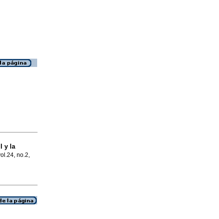
I y la
vol.24, no.2,