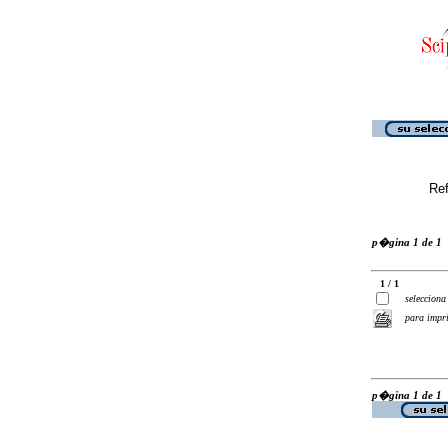
Ref
p�gina 1 de 1
1 / 1
selecciona
para impr
p�gina 1 de 1