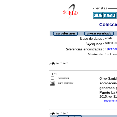
Colecció
Base de datos :
article
SOTO-OL
B�squeda :
Referencias encontradas :
refina
1
[
Mostrando:
1 .. 1
en el
p�gina 1 de 1
1 / 1
selecciona
Olivo-Garri
socioecon�
para imprimir
generado 
Puerto La 
2015, vol.3
resumen 
·
p�gina 1 de 1