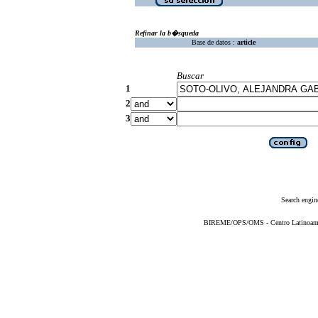
Refinar la b�squeda
Base de datos :
article
Buscar
1
2
3
Search engin
BIREME/OPS/OMS - Centro Latinoameric