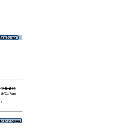
era��es
.
INCI
, Ago
�s