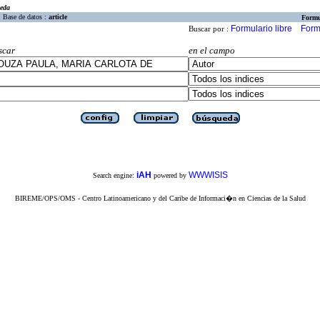
eda
Base de datos :
article
Formu
Formulario libre
Form
Buscar por :
scar
en el campo
iAH
WWWISIS
Search engine:
powered by
BIREME/OPS/OMS - Centro Latinoamericano y del Caribe de Informaci�n en Ciencias de la Salud