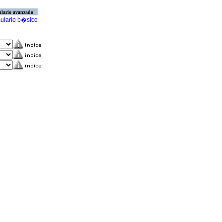
lario avanzado
ulario b�sico