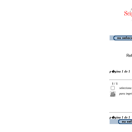
Ref
p�gina 1 de 1
1 / 1
selecciona
para impr
p�gina 1 de 1