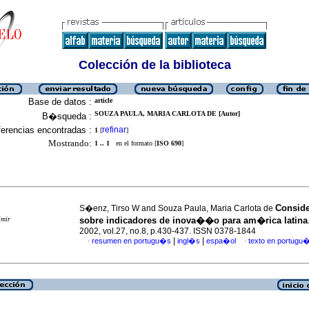
Colección de la biblioteca
Base de datos :
article
SOUZA PAULA, MARIA CARLOTA DE [Autor]
B�squeda :
erencias encontradas :
refinar
1
[
]
Mostrando:
1 .. 1
en el formato [
ISO 690
]
Consid
S�enz, Tirso W and Souza Paula, Maria Carlota de
imir
sobre indicadores de inova��o para am�rica latina
2002, vol.27, no.8, p.430-437. ISSN 0378-1844
|
|
resumen en portugu�s
ingl�s
espa�ol
texto en portugu
·
·