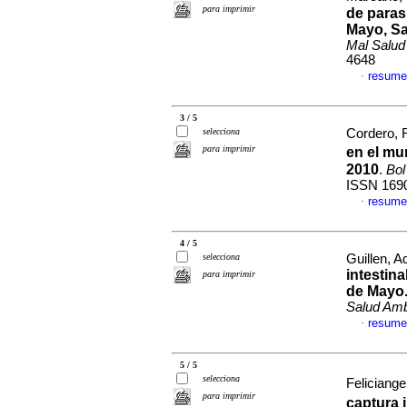
para imprimir
de paras
Mayo, Sa
Mal Salu
4648
resume
·
3 / 5
selecciona
Cordero, 
para imprimir
en el mu
2010
.
Bol
ISSN 169
resume
·
4 / 5
selecciona
Guillen, Ad
intestin
para imprimir
de Mayo
Salud Am
resume
·
5 / 5
selecciona
Feliciange
para imprimir
captura 