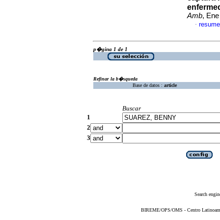
enferme
Amb
, Ene
resume
·
p�gina 1 de 1
Refinar la b�squeda
Base de datos :
article
Buscar
1
2
3
Search engin
BIREME/OPS/OMS - Centro Latinoameric