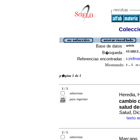
Colecció
Base de datos :
article
SUAREZ, 
B�squeda :
Referencias encontradas :
refina
5
[
Mostrando:
1 .. 5
en el
p�gina 1 de 1
1 / 5
selecciona
Heredia, 
para imprimir
cambio c
salud de
Salud
, Di
texto 
·
2 / 5
selecciona
Marcano, Y