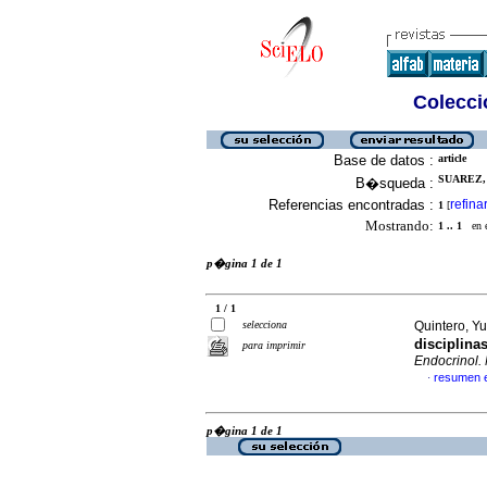
Colecció
Base de datos :
article
SUAREZ,
B�squeda :
Referencias encontradas :
refina
1
[
Mostrando:
1 .. 1
en el
p�gina 1 de 1
1 / 1
selecciona
Quintero, Yu
disciplina
para imprimir
Endocrinol.
resumen 
·
p�gina 1 de 1