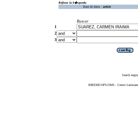
Refinar la b�squeda
Base de datos :
article
Buscar
1
2
3
Search engin
BIREME/OPS/OMS - Centro Latinoameric