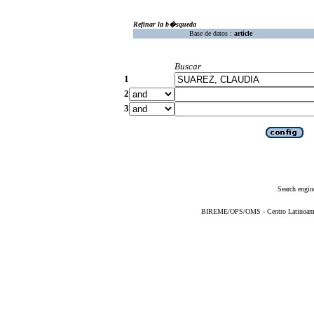
Refinar la b�squeda
Base de datos :
article
Buscar
1
2
3
Search engin
BIREME/OPS/OMS - Centro Latinoameric