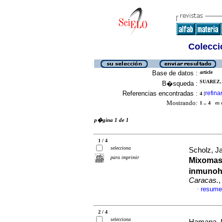
Colecció
Base de datos :
article
SUAREZ, 
B�squeda :
Referencias encontradas :
refina
4
[
Mostrando:
1 .. 4
en el
p�gina 1 de 1
1 / 4
selecciona
Scholz, J
para imprimir
Mixomas
inmunoh
Caracas.
,
resume
·
2 / 4
selecciona