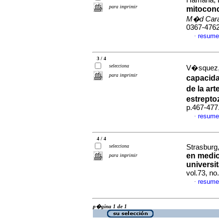
Hamana, L
para imprimir
mitocond
M�d Car
0367-476
resume
·
3 / 4
selecciona
V�squez,
para imprimir
capacida
de la art
estrepto
p.467-477
resume
·
4 / 4
selecciona
Strasburg, 
en medio
para imprimir
universi
vol.73, n
resume
·
p�gina 1 de 1