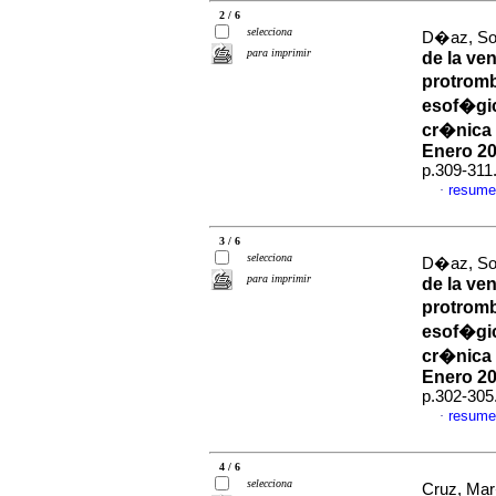
2 / 6
selecciona
D�az, Sol
para imprimir
de la ve
protromb
esof�gi
cr�nica 
Enero 20
p.309-311
resume
·
3 / 6
selecciona
D�az, Sol
para imprimir
de la ve
protromb
esof�gi
cr�nica 
Enero 20
p.302-305
resume
·
4 / 6
selecciona
Cruz, Mar