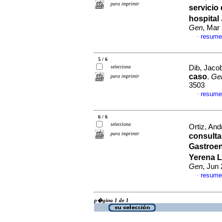
para imprimir
servicio
hospital
Gen
, Mar
resume
·
5 / 6
selecciona
Dib, Jacob
caso
.
Ge
para imprimir
3503
resume
·
6 / 6
selecciona
Ortiz, And
para imprimir
consulta
Gastroen
Yerena L
Gen
, Jun
resume
·
p�gina 1 de 1