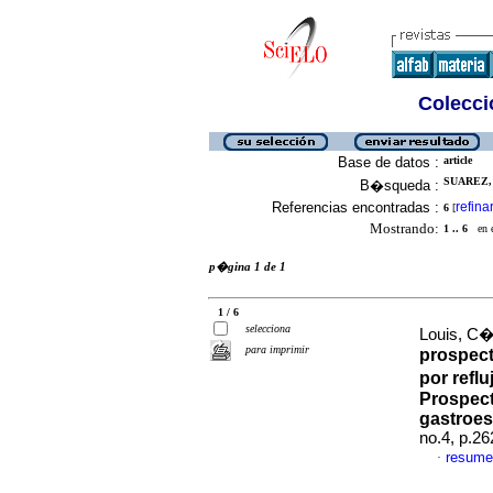
Colecció
Base de datos :
article
SUAREZ, 
B�squeda :
Referencias encontradas :
refina
6
[
Mostrando:
1 .. 6
en el
p�gina 1 de 1
1 / 6
selecciona
Louis, C�
para imprimir
prospect
por refl
Prospect
gastroes
no.4, p.2
resume
·