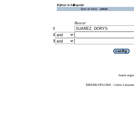
Refinar la b�squeda
Base de datos :
article
Buscar
1
2
3
Search engin
BIREME/OPS/OMS - Centro Latinoameric