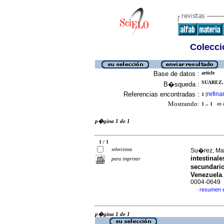
Colecció
Base de datos :
article
SUAREZ,
B�squeda :
Referencias encontradas :
refina
1
[
Mostrando:
1 .. 1
en el
p�gina 1 de 1
1 / 1
selecciona
Su�rez, Mar
intestinal
para imprimir
secundario
Venezuela
0004-0649
resumen 
·
p�gina 1 de 1