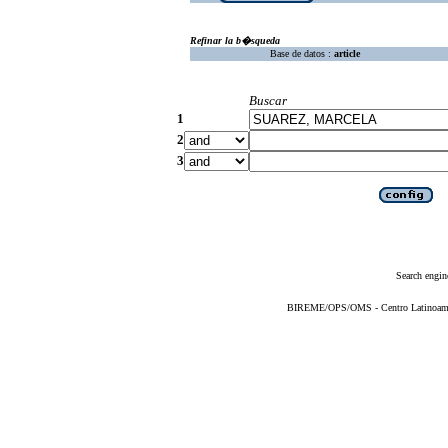
Refinar la b�squeda
Base de datos :
article
Buscar
1
2
3
Search engin
BIREME/OPS/OMS - Centro Latinoameric