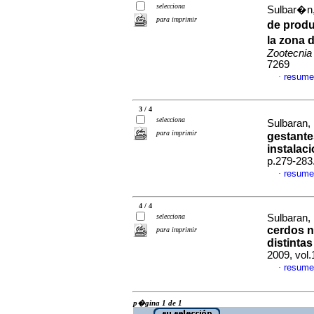
selecciona
Sulbar�n, 
para imprimir
de prod
la zona 
Zootecnia
7269
resume
·
3 / 4
selecciona
Sulbaran, 
para imprimir
gestante
instalac
p.279-283
resume
·
4 / 4
selecciona
Sulbaran, 
cerdos n
para imprimir
distinta
2009, vol.
resume
·
p�gina 1 de 1