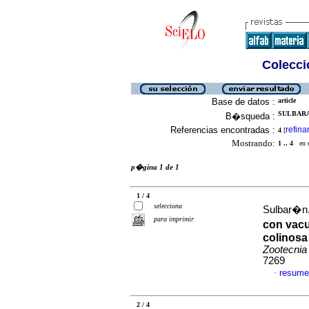
Colecció
Base de datos :
article
SULBARAN
B�squeda :
Referencias encontradas :
refina
4
[
Mostrando:
1 .. 4
en el
p�gina 1 de 1
1 / 4
selecciona
Sulbar�n, 
para imprimir
con vacu
colinosa
Zootecnia
7269
resume
·
2 / 4