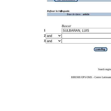
Refinar la b�squeda
Base de datos :
article
Buscar
1
2
3
Search engin
BIREME/OPS/OMS - Centro Latinoameric