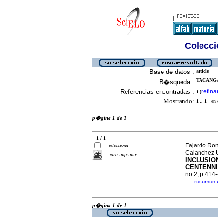
Colecció
Base de datos :
article
TACANGA
B�squeda :
Referencias encontradas :
refina
1
[
Mostrando:
1 .. 1
en el
p�gina 1 de 1
1 / 1
Fajardo Ron
selecciona
Calanchez Ur
para imprimir
INCLUSIO
CENTENNI
no.2, p.414
resumen 
·
p�gina 1 de 1