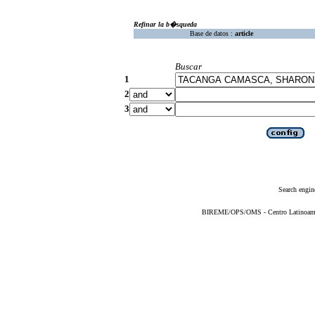
Refinar la b�squeda
Base de datos :
article
Buscar
1
2
3
Search engin
BIREME/OPS/OMS - Centro Latinoameric