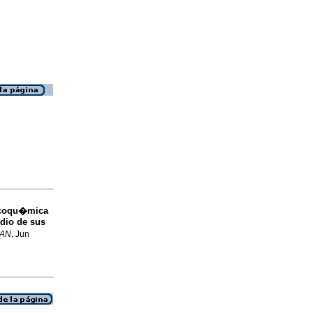
icoqu�mica
udio de sus
AN
, Jun