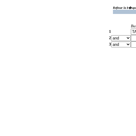
Refinar la b�squ
Bu
1
2
3