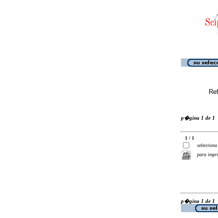
Ref
p�gina 1 de 1
1 / 1
selecciona
para impr
p�gina 1 de 1