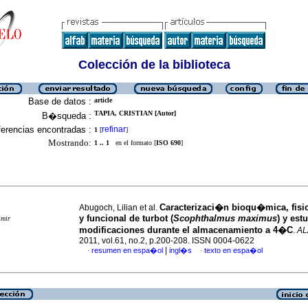
Colección de la biblioteca
Base de datos :
article
TAPIA, CRISTIAN [Autor]
B�squeda :
erencias encontradas :
refinar
1
[
]
Mostrando:
1 .. 1
en el formato [
ISO 690
]
Caracterizaci�n bioqu�mica, fis
Abugoch, Lilian et al.
y funcional de turbot (
Scophthalmus maximus
) y est
imir
modificaciones durante el almacenamiento a 4�C
.
AL
2011, vol.61, no.2, p.200-208. ISSN 0004-0622
|
resumen en espa�ol
ingl�s
texto en espa�ol
·
·