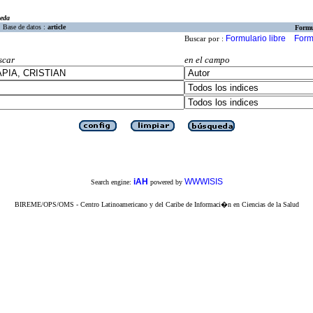
eda
Base de datos :
article
Formu
Formulario libre
Form
Buscar por :
scar
en el campo
iAH
WWWISIS
Search engine:
powered by
BIREME/OPS/OMS - Centro Latinoamericano y del Caribe de Informaci�n en Ciencias de la Salud