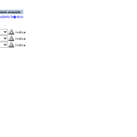
lario avanzado
ulario b�sico