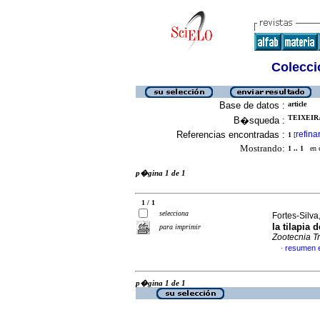
Colecció
Base de datos :
article
TEIXEIRA
B�squeda :
Referencias encontradas :
refina
1
[
Mostrando:
1 .. 1
en el
p�gina 1 de 1
1 / 1
selecciona
Fortes-Silva
la tilapia
para imprimir
Zootecnia T
resumen 
·
p�gina 1 de 1