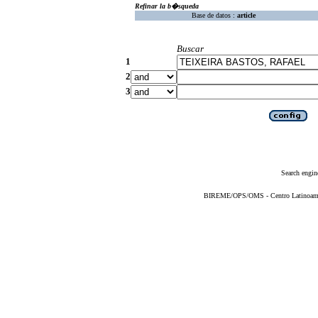
Refinar la b�squeda
Base de datos :
article
Buscar
1
2
3
Search engin
BIREME/OPS/OMS - Centro Latinoameric