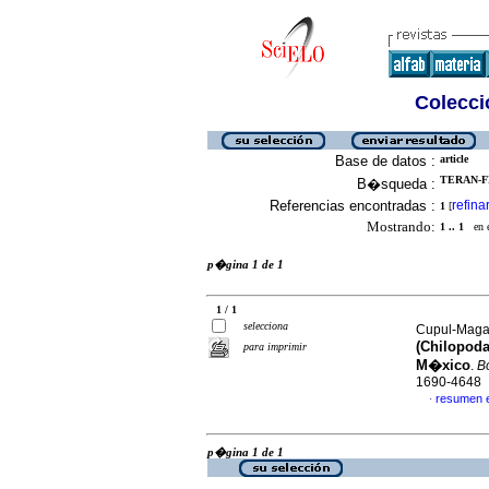
Colecció
Base de datos :
article
TERAN-F
B�squeda :
Referencias encontradas :
refina
1
[
Mostrando:
1 .. 1
en el
p�gina 1 de 1
1 / 1
selecciona
Cupul-Maga
(Chilopod
para imprimir
M�xico
.
B
1690-4648
resumen 
·
p�gina 1 de 1