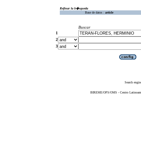
Refinar la b�squeda
Base de datos :
article
Buscar
1
2
3
Search engin
BIREME/OPS/OMS - Centro Latinoameric