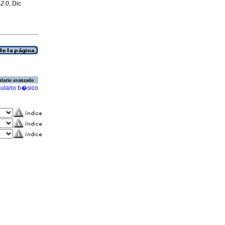
 2.0
, Dic
lario avanzado
ulario b�sico