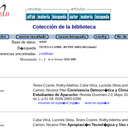
Colección de la biblioteca
Base de datos :
article
TEVES-CCANRE, RUTHY ADELMA [Autor]
B�squeda :
erencias encontradas :
refinar
2
[
]
Mostrando:
1 .. 2
en el formato [
ISO 690
]
Teves-Ccanre, Ruthy Adelma, Cuba-Vilca, Lucinda Silvia an
Convivencia Democr�tica y Clima
Carrion, Nicanor Piter
imir
Estudiantes de Ayacucho
.
Revista Docentes 2.0
, Mayo 20
no.1, p.51-59. ISSN 2665-0266
|
resumen en espa�ol
ingl�s
texto en espa�ol
·
·
Cuba-Vilca, Lucinda Silvia, Teves-Ccanre, Ruthy Adelma an
Apropiaci�n Tecnol�gica y Uso 
Carrion, Nicanor Piter
imir