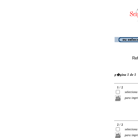
Ref
p�gina 1 de 1
1 / 2
selecciona
para impr
2 / 2
selecciona
para impr