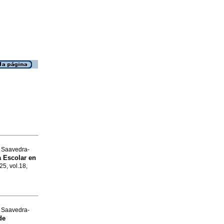
d Saavedra-
 Escolar en
25, vol.18,
d Saavedra-
de