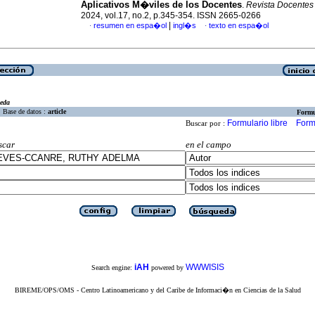
Aplicativos M�viles de los Docentes
.
Revista Docentes
2024, vol.17, no.2, p.345-354. ISSN 2665-0266
|
resumen en espa�ol
ingl�s
texto en espa�ol
·
·
eda
Base de datos :
article
Formu
Formulario libre
Form
Buscar por :
scar
en el campo
iAH
WWWISIS
Search engine:
powered by
BIREME/OPS/OMS - Centro Latinoamericano y del Caribe de Informaci�n en Ciencias de la Salud