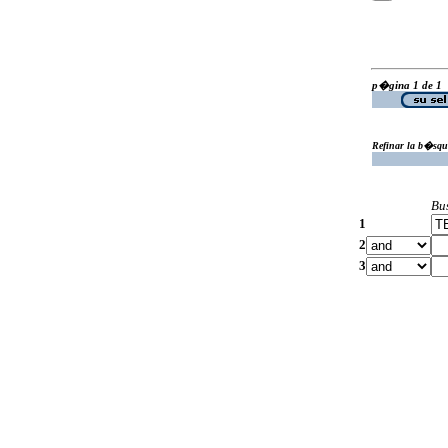
p�gina 1 de 1
Refinar la b�squ
Bu
1
2
3