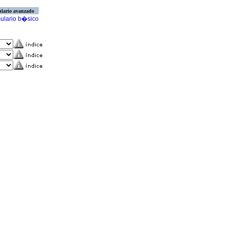
lario avanzado
ulario b�sico