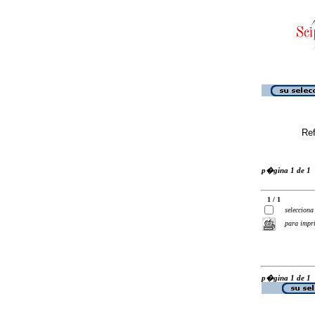
Ref
p�gina 1 de 1
1 / 1
selecciona
para impr
p�gina 1 de 1