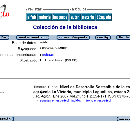
Colección de la biblioteca
Base de datos :
article
TIMAURE, C [Autor]
B�squeda :
erencias encontradas :
refinar
1
[
]
Mostrando:
1 .. 1
en el formato [
ISO 690
]
Nivel de Desarrollo Sostenible de la 
Timaure, C et al.
agr�cola La Victoria, municipio Lagunillas, estado Z
imir
Fac. Agron.
, Ene 2007, vol.24, no.1, p.154-171. ISSN 0378-7
|
resumen en espa�ol
ingl�s
texto en espa�ol
·
·