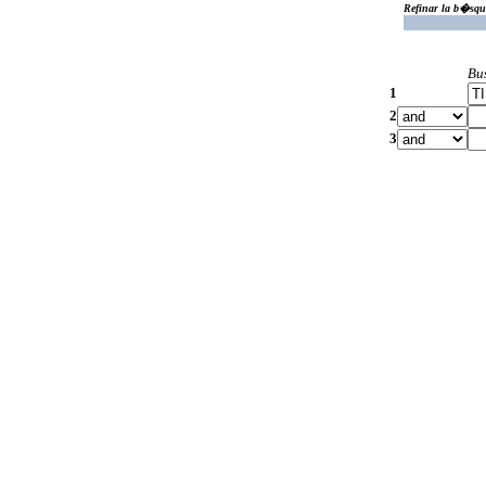
Refinar la b�squ
Bu
1
2
3