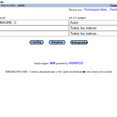
eda
Base de datos :
article
Formu
Formulario libre
Form
Buscar por :
scar
en el campo
iAH
WWWISIS
Search engine:
powered by
BIREME/OPS/OMS - Centro Latinoamericano y del Caribe de Informaci�n en Ciencias de la Salud