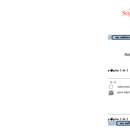
Ref
p�gina 1 de 1
1 / 1
selecciona
para impr
p�gina 1 de 1