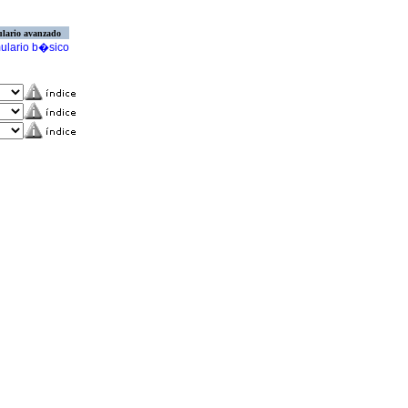
lario avanzado
ulario b�sico