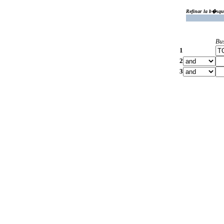
Refinar la b�squ
Bu
1
2
3