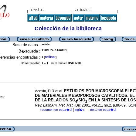
Colección de la biblioteca
Base de datos :
article
TOBON, A [Autor]
B�squeda :
erencias encontradas :
refinar
1
[
]
Mostrando:
1 .. 1
en el formato [
ISO 690
]
ESTUDIOS POR MICROSCOPIA ELEC
Acosta, D.R et al.
DE MATERIALES MESOPOROSOS CATALITICOS: EL
imir
DE LA RELACION SO
/SiO
EN LA SINTESIS DE LO
4
2
Rev. LatinAm. Met. Mat.
, Dic 2001, vol.21, no.2, p.86-89. IS
|
resumen en espa�ol
ingl�s
texto en espa�ol
·
·