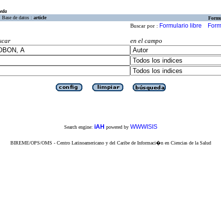
eda
Base de datos :
article
Formu
Formulario libre
Form
Buscar por :
scar
en el campo
iAH
WWWISIS
Search engine:
powered by
BIREME/OPS/OMS - Centro Latinoamericano y del Caribe de Informaci�n en Ciencias de la Salud