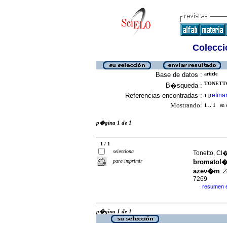
Colecció
Base de datos :
article
TONETTO
B�squeda :
Referencias encontradas :
refina
1
[
Mostrando:
1 .. 1
en el
p�gina 1 de 1
1 / 1
selecciona
Tonetto, Cl
para imprimir
bromatol�
azev�m
.
Z
7269
resumen 
·
p�gina 1 de 1