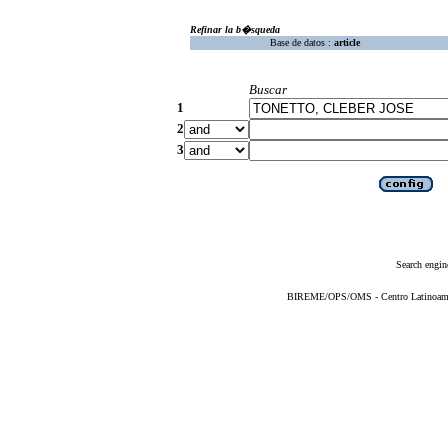
Refinar la b�squeda
Base de datos :
article
Buscar
1
2
3
Search engin
BIREME/OPS/OMS - Centro Latinoameric