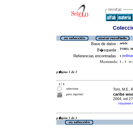
Colecció
Base de datos :
article
TORO, M.
B�squeda :
Referencias encontradas :
refina
1
[
Mostrando:
1 .. 1
en el
p�gina 1 de 1
1 / 1
selecciona
Toro, M.E., 
caribe woo
para imprimir
2004, vol.2
resumen 
·
p�gina 1 de 1