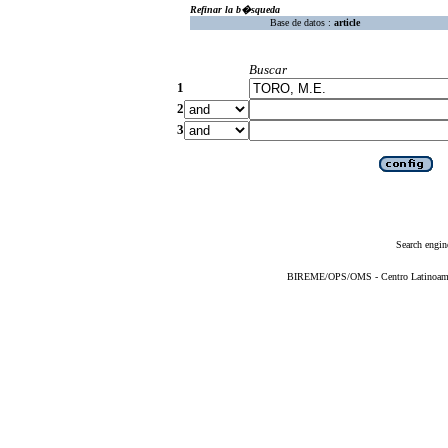
Refinar la b�squeda
Base de datos :
article
Buscar
1
2
3
Search engin
BIREME/OPS/OMS - Centro Latinoameric