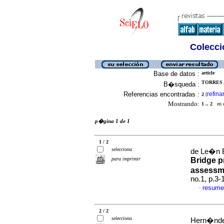
Colecció
Base de datos :
article
TORRES 
B�squeda :
Referencias encontradas :
refina
2
[
Mostrando:
1 .. 2
en el
p�gina 1 de 1
1 / 2
selecciona
de Le�n E
para imprimir
Bridge p
assessm
no.1, p.3
resume
·
2 / 2
selecciona
Hern�ndez