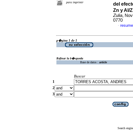
para imprimir
del efec
Zn y Al/
Zulia
, Nov
0770
resume
·
p�gina 1 de 1
Refinar la b�squeda
Base de datos :
article
Buscar
1
2
3
Search engin