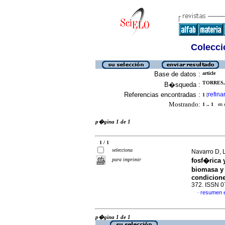
Colecció
Base de datos :
article
TORRES, 
B�squeda :
Referencias encontradas :
refina
1
[
Mostrando:
1 .. 1
en el
p�gina 1 de 1
1 / 1
selecciona
Navarro D, 
para imprimir
fosf�rica 
biomasa y
condicion
372. ISSN 
resumen 
·
p�gina 1 de 1