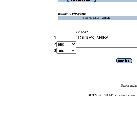
Refinar la b�squeda
Base de datos :
article
Buscar
1
2
3
Search engin
BIREME/OPS/OMS - Centro Latinoameric