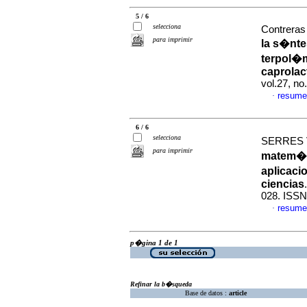
5 / 6
selecciona
Contrera
para imprimir
la s�nte
terpol�m
caprolac
vol.27, n
resume
·
6 / 6
selecciona
SERRES V
para imprimir
matem�ti
aplicaci
ciencias
028. ISSN
resume
·
p�gina 1 de 1
Refinar la b�squeda
Base de datos :
article