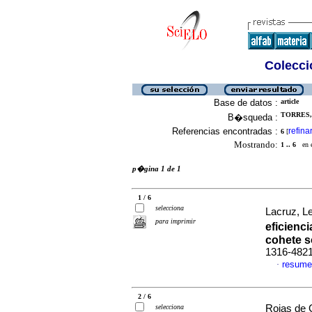
Colecció
Base de datos :
article
TORRES,
B�squeda :
Referencias encontradas :
refina
6
[
Mostrando:
1 .. 6
en el
p�gina 1 de 1
1 / 6
selecciona
Lacruz, Le
para imprimir
eficienc
cohete 
1316-482
resume
·
2 / 6
selecciona
Rojas de 