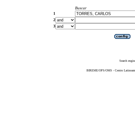
Buscar
1
2
3
Search engin
BIREME/OPS/OMS - Centro Latinoameric