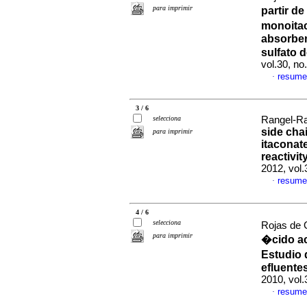
para imprimir
partir d
monoitac
absorben
sulfato 
vol.30, n
resume
·
3 / 6
selecciona
Rangel-Ran
side cha
para imprimir
itaconat
reactivi
2012, vol.
resume
·
4 / 6
selecciona
Rojas de 
para imprimir
�cido ac
Estudio 
efluente
2010, vol.
resume
·