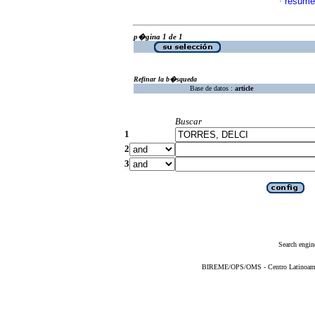
resume
·
p�gina 1 de 1
Refinar la b�squeda
Base de datos :
article
Buscar
1
2
3
Search engin
BIREME/OPS/OMS - Centro Latinoameric