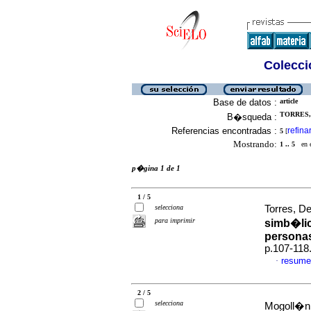
Colecció
Base de datos :
article
TORRES, 
B�squeda :
Referencias encontradas :
refina
5
[
Mostrando:
1 .. 5
en el
p�gina 1 de 1
1 / 5
selecciona
Torres, De
para imprimir
simb�lic
personas
p.107-118
resume
·
2 / 5
selecciona
Mogoll�n 