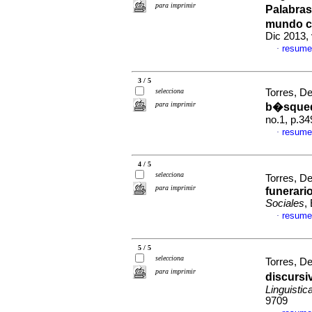
para imprimir
Palabras
mundo ca
Dic 2013, 
resume
·
3 / 5
selecciona
Torres, De
para imprimir
b�squeda
no.1, p.3
resume
·
4 / 5
selecciona
Torres, De
para imprimir
funerari
Sociales
,
resume
·
5 / 5
selecciona
Torres, De
para imprimir
discursiv
Linguistic
9709