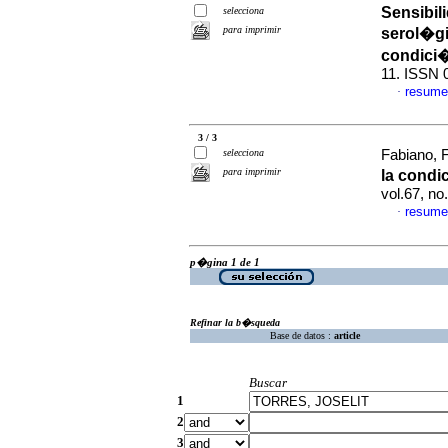
Sensibil
selecciona
para imprimir
serol�gi
condici
11. ISSN 
resume
·
3 / 3
selecciona
Fabiano, F
para imprimir
la condi
vol.67, n
resume
·
p�gina 1 de 1
Refinar la b�squeda
Base de datos :
article
Buscar
1
2
3