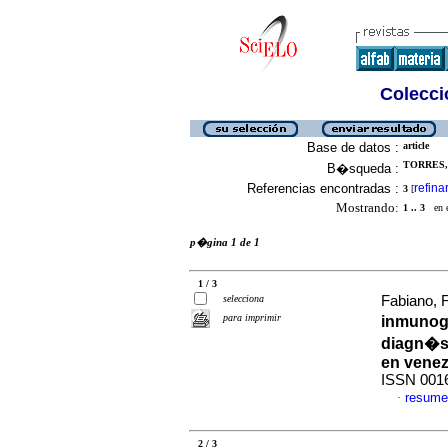
Colecció
Base de datos :
article
TORRES, 
B�squeda :
Referencias encontradas :
refina
3
[
Mostrando:
1 .. 3
en el
p�gina 1 de 1
1 / 3
selecciona
Fabiano, F
para imprimir
inmunogl
diagn�st
en vene
ISSN 001
resume
·
2 / 3