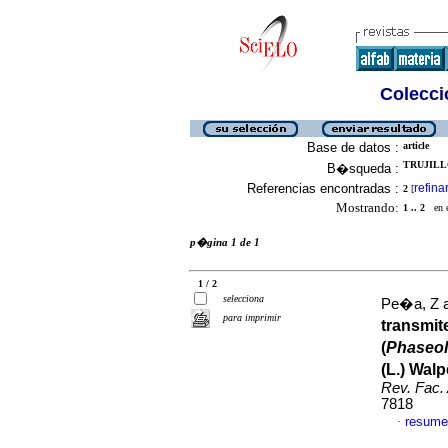
Colecció
Base de datos :
article
TRUJILLO
B�squeda :
Referencias encontradas :
refina
2
[
Mostrando:
1 .. 2
en el
p�gina 1 de 1
1 / 2
selecciona
Pe�a, Z a
para imprimir
transmit
(
Phaseol
(L.) Wal
Rev. Fac.
7818
resume
·