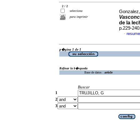
2 / 2
selecciona
Gonzalez, 
Vasconce
para imprimir
de la le
p.229-240
resume
·
p�gina 1 de 1
Refinar la b�squeda
Base de datos :
article
Buscar
1
2
3