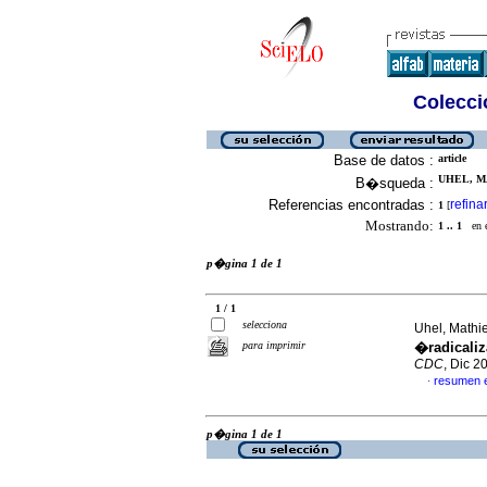
Colecció
Base de datos :
article
UHEL, MA
B�squeda :
Referencias encontradas :
refina
1
[
Mostrando:
1 .. 1
en el
p�gina 1 de 1
1 / 1
selecciona
Uhel, Mathi
para imprimir
�radicali
CDC
, Dic 2
resumen 
·
p�gina 1 de 1