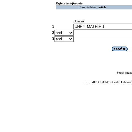
Refinar la b�squeda
Base de datos :
article
Buscar
1
2
3
Search engin
BIREME/OPS/OMS - Centro Latinoameric