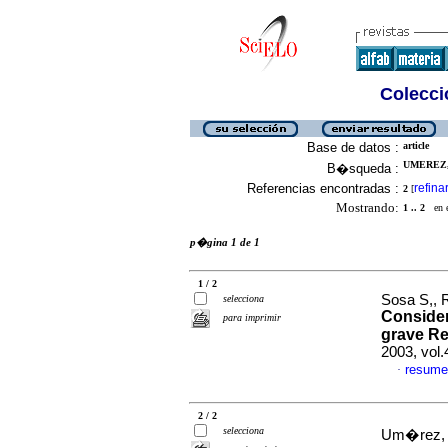
Colecció
Base de datos :
article
UMEREZ, 
B�squeda :
Referencias encontradas :
refina
2
[
Mostrando:
1 .. 2
en el
p�gina 1 de 1
1 / 2
Sosa S,, 
selecciona
Consider
para imprimir
grave R
2003, vol
resume
·
2 / 2
selecciona
Um�rez, C