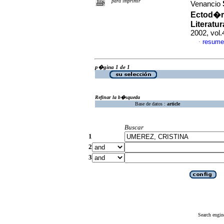
para imprimir
Venancio
Ectod�rm
Literatu
2002, vol
resume
·
p�gina 1 de 1
Refinar la b�squeda
Base de datos :
article
Buscar
1
2
3
Search engin