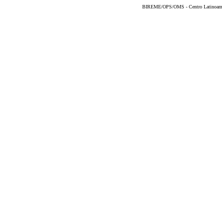
BIREME/OPS/OMS - Centro Latinoameric