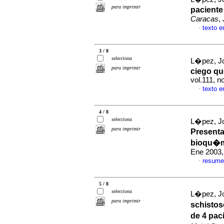
para imprimir
paciente
Caracas
,
texto 
·
3 / 8
selecciona
L�pez, Jo
para imprimir
ciego qu
vol.111, n
texto 
·
4 / 8
selecciona
L�pez, Jo
para imprimir
Presenta
bioqu�m
Ene 2003,
resume
·
5 / 8
selecciona
L�pez, Jo
para imprimir
schistos
de 4 pac