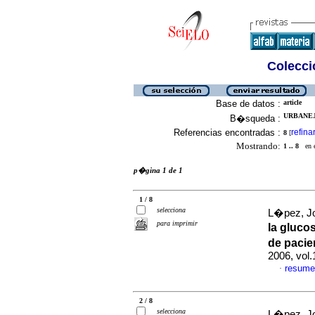
Colecció
Base de datos :
article
URBANEJ
B�squeda :
Referencias encontradas :
refina
8
[
Mostrando:
1 .. 8
en el
p�gina 1 de 1
1 / 8
selecciona
L�pez, Jo
para imprimir
la gluco
de pacie
2006, vol
resume
·
2 / 8
selecciona
L�pez, Jo