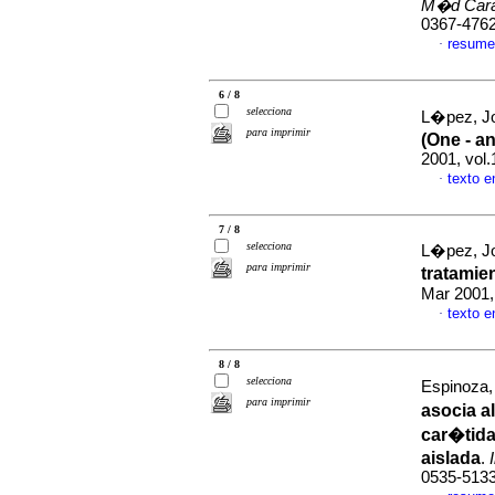
M�d Car
0367-476
resume
·
6 / 8
selecciona
L�pez, Jo
para imprimir
(One - a
2001, vol
texto 
·
7 / 8
selecciona
L�pez, Jo
para imprimir
tratamie
Mar 2001,
texto 
·
8 / 8
selecciona
Espinoza, 
para imprimir
asocia a
car�tida
aislada
.
0535-513