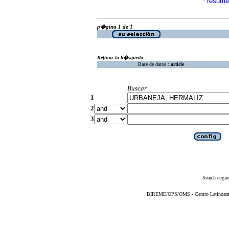
resume
·
p�gina 1 de 1
Refinar la b�squeda
Base de datos :
article
Buscar
1
2
3
Search engin
BIREME/OPS/OMS - Centro Latinoameric