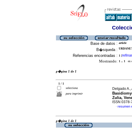
Colecció
Base de datos :
article
URDANETA
B�squeda :
Referencias encontradas :
refina
1
[
Mostrando:
1 .. 1
en el
p�gina 1 de 1
1 / 1
selecciona
Delgado A., 
Basidiomyc
para imprimir
Zulia, Ven
ISSN 0378-
resumen 
·
p�gina 1 de 1