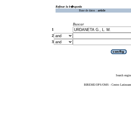
Refinar la b�squeda
Base de datos :
article
Buscar
1
2
3
Search engin
BIREME/OPS/OMS - Centro Latinoameric