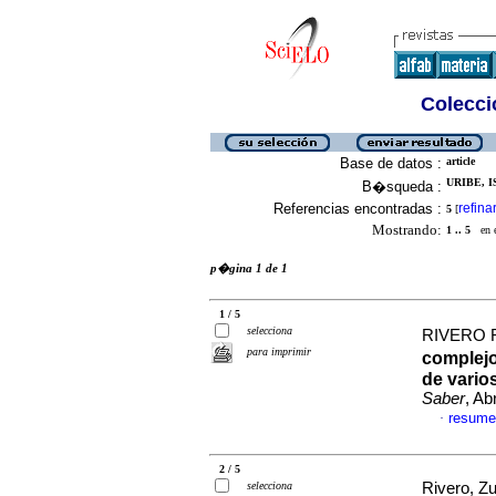
Colecció
Base de datos :
article
URIBE, I
B�squeda :
Referencias encontradas :
refina
5
[
Mostrando:
1 .. 5
en el
p�gina 1 de 1
1 / 5
selecciona
RIVERO 
para imprimir
complejo
de vario
Saber
, Ab
resume
·
2 / 5
selecciona
Rivero, Zu