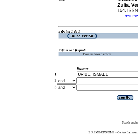
Zulia, V
194. ISSN
resume
·
p�gina 1 de 1
Refinar la b�squeda
Base de datos :
article
Buscar
1
2
3
Search engin
BIREME/OPS/OMS - Centro Latinoameric