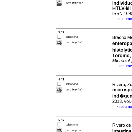
individu
para imprimir
HTLV-I/II
ISSN 169
resume
·
3 / 5
selecciona
Bracho Mo
para imprimir
enteropa
histolyt
Toromo, 
Microbiol.
resume
·
4 / 5
selecciona
Rivero, Zu
microspo
para imprimir
ind�gena
2013, vol
resume
·
5 / 5
selecciona
Rivero de 
para imprimir
intestin