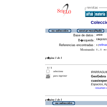
Colecció
Base de datos :
article
URQUIZO,
B�squeda :
Referencias encontradas :
refina
1
[
Mostrando:
1 .. 1
en el
p�gina 1 de 1
1 / 1
selecciona
IPARRAGUIR
para imprimir
GeoGebra e
cuasiexper
Espacios
, A
resumen 
·
p�gina 1 de 1