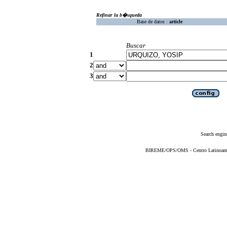
Refinar la b�squeda
Base de datos :
article
Buscar
1
2
3
Search engin
BIREME/OPS/OMS - Centro Latinoameric