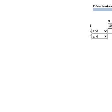
Refinar la b�squ
Bu
1
2
3