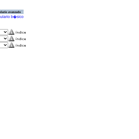
lario avanzado
ulario b�sico