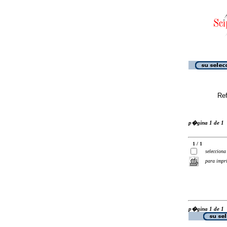
Ref
p�gina 1 de 1
1 / 1
selecciona
para impr
p�gina 1 de 1