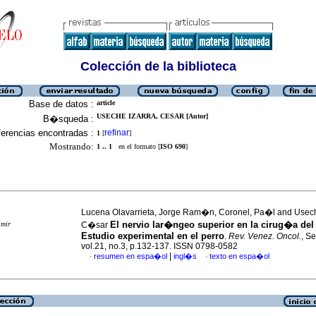
Colección de la biblioteca
Base de datos :
article
USECHE IZARRA, CESAR [Autor]
B�squeda :
erencias encontradas :
refinar
1
[
]
Mostrando:
1 .. 1
en el formato [
ISO 690
]
Lucena Olavarrieta, Jorge Ram�n, Coronel, Pa�l and Usech
El nervio lar�ngeo superior en la cirug�a del 
imir
C�sar
Estudio experimental en el perro
.
Rev. Venez. Oncol.
, S
vol.21, no.3, p.132-137. ISSN 0798-0582
|
resumen en espa�ol
ingl�s
texto en espa�ol
·
·