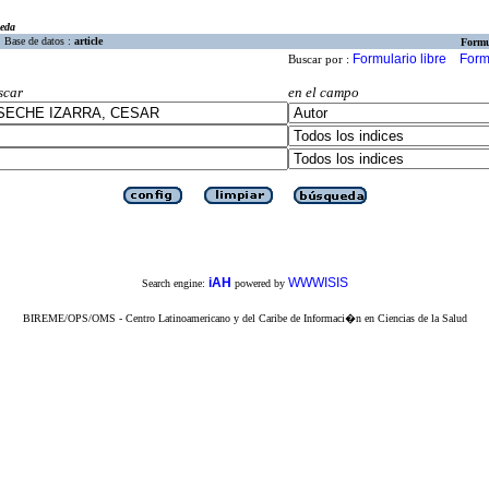
eda
Base de datos :
article
Formu
Formulario libre
Form
Buscar por :
scar
en el campo
iAH
WWWISIS
Search engine:
powered by
BIREME/OPS/OMS - Centro Latinoamericano y del Caribe de Informaci�n en Ciencias de la Salud