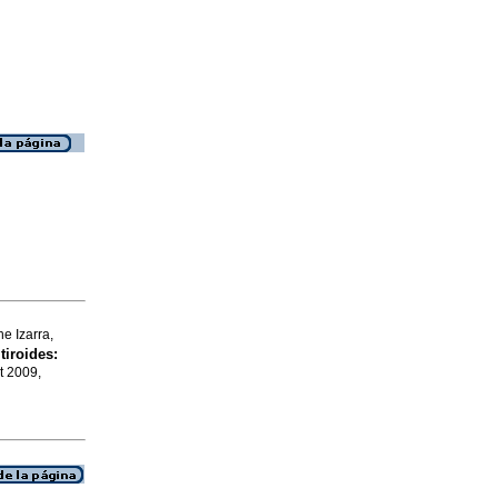
e Izarra,
tiroides
:
et 2009,