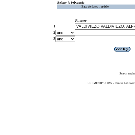
Refinar la b�squeda
Base de datos :
article
Buscar
1
2
3
Search engin
BIREME/OPS/OMS - Centro Latinoameric