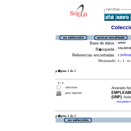
Colecció
Base de datos :
article
VALDIVI
B�squeda :
Referencias encontradas :
refina
1
[
Mostrando:
1 .. 1
en el
p�gina 1 de 1
1 / 1
selecciona
Alvarado Nob
EMPLEABI
para imprimir
(UNP)
.
Aula
resumen 
·
p�gina 1 de 1