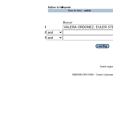
Refinar la b�squeda
Base de datos :
article
Buscar
1
2
3
Search engin
BIREME/OPS/OMS - Centro Latinoameric