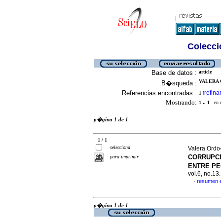
Colecció
Base de datos :
article
VALERA 
B�squeda :
Referencias encontradas :
refina
1
[
Mostrando:
1 .. 1
en el
p�gina 1 de 1
1 / 1
selecciona
Valera Ordo
CORRUPCI
para imprimir
ENTRE PE
vol.6, no.1
resumen 
·
p�gina 1 de 1