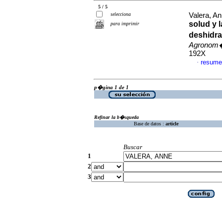
5 / 5
selecciona
Valera, An
solud y l
para imprimir
deshidra
Agronom�
192X
resume
·
p�gina 1 de 1
Refinar la b�squeda
Base de datos :
article
Buscar
1
2
3