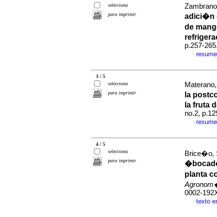
selecciona
Zambrano, 
para imprimir
adici�n 
de mang
refriger
p.257-265
resume
·
3 / 5
selecciona
Materano, 
para imprimir
la postc
la fruta 
no.2, p.1
resume
·
4 / 5
selecciona
Brice�o, S
para imprimir
�bocado�
planta c
Agronom�
0002-192
texto 
·