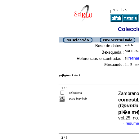
Colecció
Base de datos :
article
VALERA, 
B�squeda :
Referencias encontradas :
refina
5
[
Mostrando:
1 .. 5
en el
p�gina 1 de 1
1 / 5
selecciona
Zambrano, 
para imprimir
comestib
(
Opuntia 
pi�a m�
vol.29, n
resume
·
2 / 5