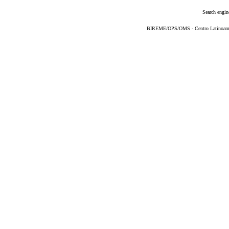
Search engin
BIREME/OPS/OMS - Centro Latinoameric