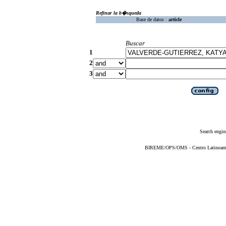
Refinar la b�squeda
Base de datos :
article
Buscar
1
2
3
Search engin
BIREME/OPS/OMS - Centro Latinoameric