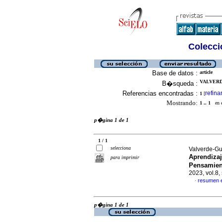
Colecció
Base de datos :
article
VALVERD
B�squeda :
Referencias encontradas :
refina
1
[
Mostrando:
1 .. 1
en el
p�gina 1 de 1
1 / 1
selecciona
Valverde-Gu
Aprendizaj
para imprimir
Pensamien
2023, vol.8
resumen 
·
p�gina 1 de 1