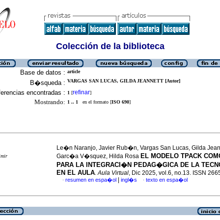
Colección de la biblioteca
Base de datos :
article
VARGAS SAN LUCAS, GILDA JEANNETT [Autor]
B�squeda :
erencias encontradas :
refinar
1
[
]
Mostrando:
1 .. 1
en el formato [
ISO 690
]
Le�n Naranjo, Javier Rub�n, Vargas San Lucas, Gilda Jean
EL MODELO TPACK COM
Garc�a V�squez, Hilda Rosa
imir
PARA LA INTEGRACI�N PEDAG�GICA DE LA TEC
EN EL AULA
.
Aula Virtual
, Dic 2025, vol.6, no.13. ISSN 26
|
resumen en espa�ol
ingl�s
texto en espa�ol
·
·