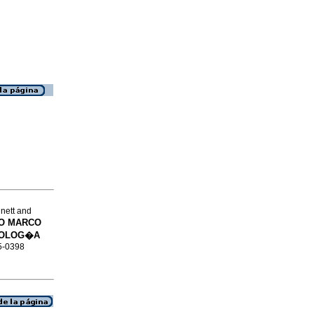
nett and
O MARCO
NOLOG�A
65-0398