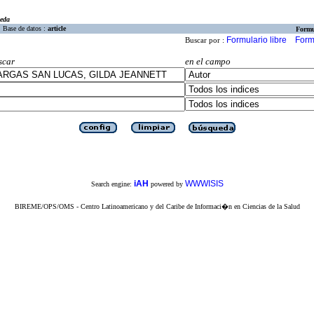
eda
Base de datos :
article
Formu
Formulario libre
Form
Buscar por :
scar
en el campo
iAH
WWWISIS
Search engine:
powered by
BIREME/OPS/OMS - Centro Latinoamericano y del Caribe de Informaci�n en Ciencias de la Salud