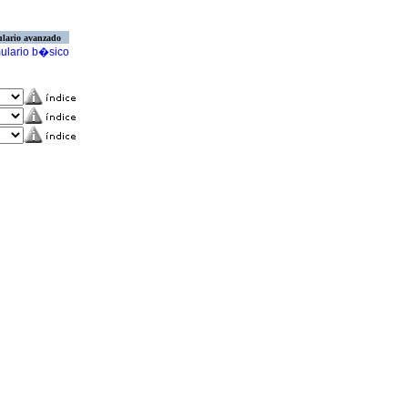
lario avanzado
ulario b�sico