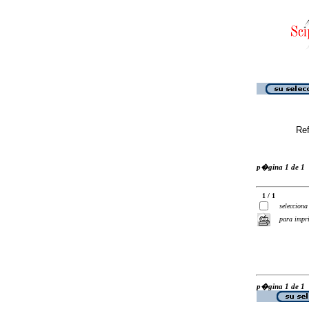
Ref
p�gina 1 de 1
1 / 1
selecciona
para impr
p�gina 1 de 1