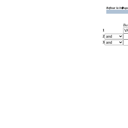
Refinar la b�squ
Bu
1
2
3