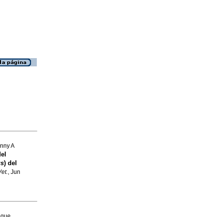
onny A
el
us
) del
et.
, Jun
ique