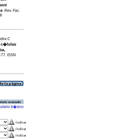
uus
le
.
Rev. Fac.
76
ndra C
 c�lulas
ba,
8-77. ISSN
lario avanzado
ulario b�sico