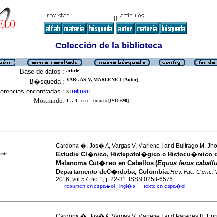
Colección de la biblioteca
Base de datos :
article
VARGAS V, MARLENE I [Autor]
B�squeda :
erencias encontradas :
refinar
3
[
]
Mostrando:
1 .. 3
en el formato [
ISO 690
]
Cardona �, Jos� A, Vargas V, Marlene I and Buitrago M, Jh
Estudio Cl�nico, Histopatol�gico e Histoqu�mico d
imir
Melanoma Cut�neo en Caballos (
Equus ferus caball
Departamento deC�rdoba, Colombia
.
Rev. Fac. Cienc. V
2016, vol.57, no.1, p.22-31. ISSN 0258-6576
|
resumen en espa�ol
ingl�s
texto en espa�ol
·
·
Cardona �, Jos� A, Vargas V, Marlene I and Paredes H, Enr