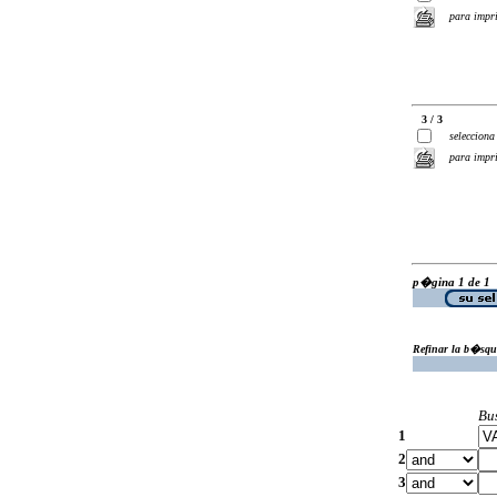
para impr
3 / 3
selecciona
para impr
p�gina 1 de 1
Refinar la b�squ
Bu
1
2
3