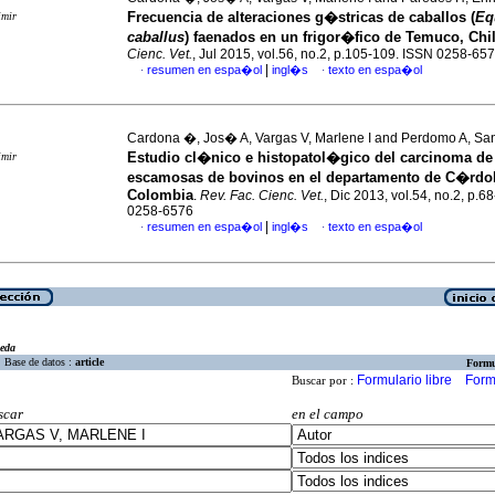
Frecuencia de alteraciones g�stricas de caballos (
Eq
imir
caballus
) faenados en un frigor�fico de Temuco, Chi
Cienc. Vet.
, Jul 2015, vol.56, no.2, p.105-109. ISSN 0258-65
|
resumen en espa�ol
ingl�s
texto en espa�ol
·
·
Cardona �, Jos� A, Vargas V, Marlene I and Perdomo A, Sa
Estudio cl�nico e histopatol�gico del carcinoma de
imir
escamosas de bovinos en el departamento de C�rdo
Colombia
.
Rev. Fac. Cienc. Vet.
, Dic 2013, vol.54, no.2, p.6
0258-6576
|
resumen en espa�ol
ingl�s
texto en espa�ol
·
·
eda
Base de datos :
article
Formu
Formulario libre
Form
Buscar por :
scar
en el campo