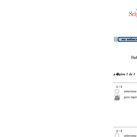
Ref
p�gina 1 de 1
1 / 3
selecciona
para impr
2 / 3
selecciona