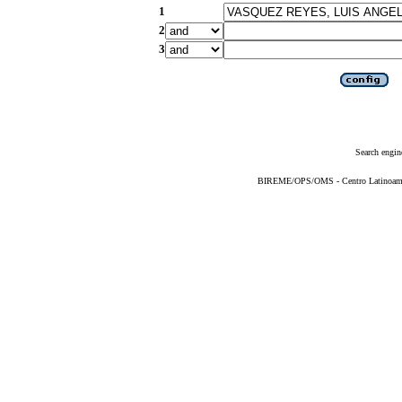
1
2
3
Search engin
BIREME/OPS/OMS - Centro Latinoameric