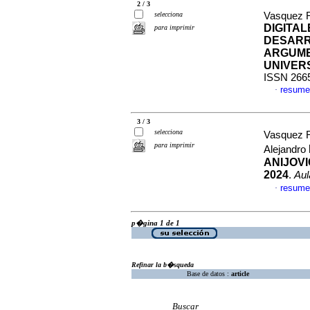
2 / 3
selecciona
Vasquez R
DIGITA
para imprimir
DESARR
ARGUME
UNIVER
ISSN 266
resume
·
3 / 3
selecciona
Vasquez R
para imprimir
Alejandro
ANIJOVI
2024
.
Aul
resume
·
p�gina 1 de 1
Refinar la b�squeda
Base de datos :
article
Buscar