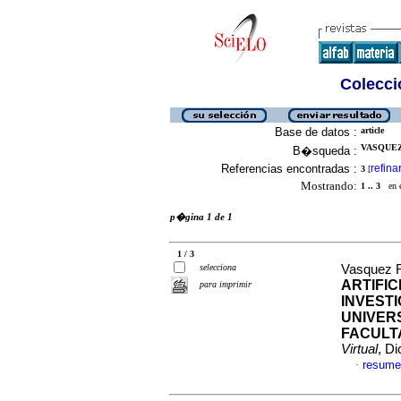
Colecció
Base de datos :
article
VASQUEZ
B�squeda :
Referencias encontradas :
refina
3
[
Mostrando:
1 .. 3
en el
p�gina 1 de 1
1 / 3
selecciona
Vasquez R
ARTIFI
para imprimir
INVESTI
UNIVER
FACULTA
Virtual
, D
resume
·