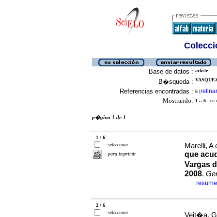
Colecció
Base de datos :
article
VASQUEZ,
B�squeda :
Referencias encontradas :
refina
6
[
Mostrando:
1 .. 6
en el
p�gina 1 de 1
1 / 6
selecciona
Marelli, A 
que acud
para imprimir
Vargas d
2008
.
Ge
resume
·
2 / 6
selecciona
Veit�a, G 