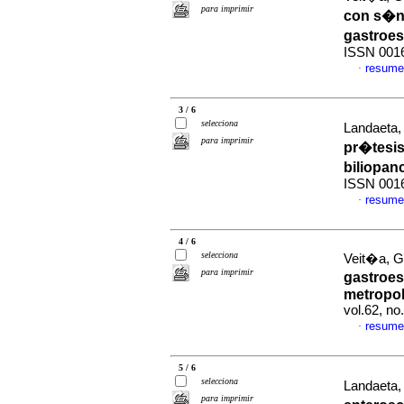
para imprimir
con s�nt
gastroe
ISSN 001
resume
·
3 / 6
selecciona
Landaeta, 
para imprimir
pr�tesi
biliopan
ISSN 001
resume
·
4 / 6
selecciona
Veit�a, G 
para imprimir
gastroes
metropol
vol.62, n
resume
·
5 / 6
selecciona
Landaeta, 
para imprimir