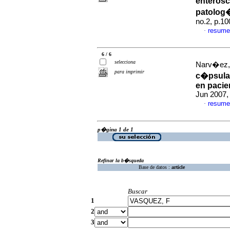
enterosc
patolog�
no.2, p.1
resume
·
6 / 6
selecciona
Narv�ez, 
para imprimir
c�psula
en pacie
Jun 2007,
resume
·
p�gina 1 de 1
Refinar la b�squeda
Base de datos :
article
Buscar
1
2
3