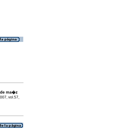
o de ma�z
2007, vol.57,