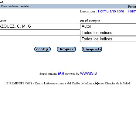
eda
Base de datos :
article
Formu
Formulario libre
Form
Buscar por :
scar
en el campo
iAH
WWWISIS
Search engine:
powered by
BIREME/OPS/OMS - Centro Latinoamericano y del Caribe de Informaci�n en Ciencias de la Salud