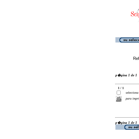
Ref
p�gina 1 de 1
1 / 1
selecciona
para impr
p�gina 1 de 1