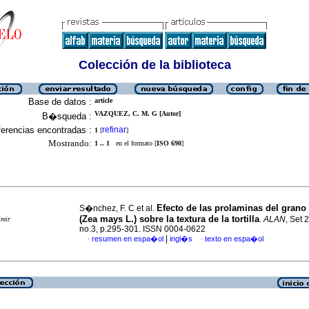
Colección de la biblioteca
Base de datos :
article
VAZQUEZ, C. M. G [Autor]
B�squeda :
erencias encontradas :
refinar
1
[
]
Mostrando:
1 .. 1
en el formato [
ISO 690
]
Efecto de las prolaminas del gran
S�nchez, F. C et al.
(Zea mays L.) sobre la textura de la tortilla
.
ALAN
, Set 
imir
no.3, p.295-301. ISSN 0004-0622
|
resumen en espa�ol
ingl�s
texto en espa�ol
·
·