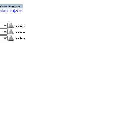
lario avanzado
ulario b�sico