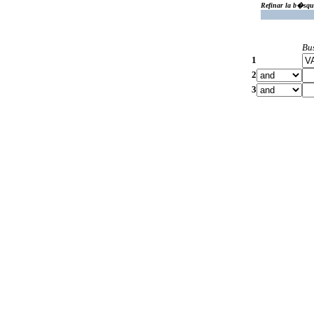
Refinar la b�squ
Bu
1
2
3