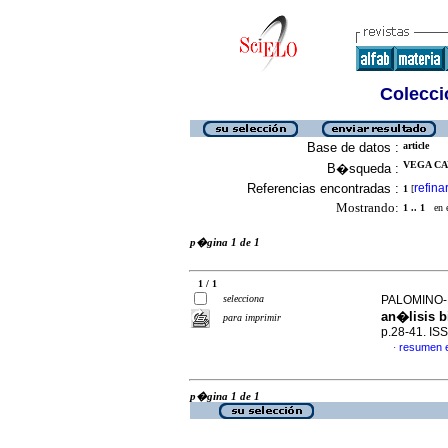
Colecció
Base de datos :
article
VEGA CA
B�squeda :
Referencias encontradas :
refina
1
[
Mostrando:
1 .. 1
en el
p�gina 1 de 1
1 / 1
selecciona
PALOMINO-F
an�lisis 
para imprimir
p.28-41. IS
resumen 
·
p�gina 1 de 1