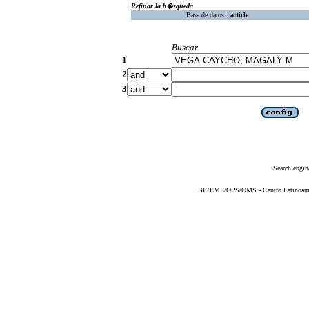
Refinar la b�squeda
Base de datos :
article
Buscar
1
2
3
Search engin
BIREME/OPS/OMS - Centro Latinoameric