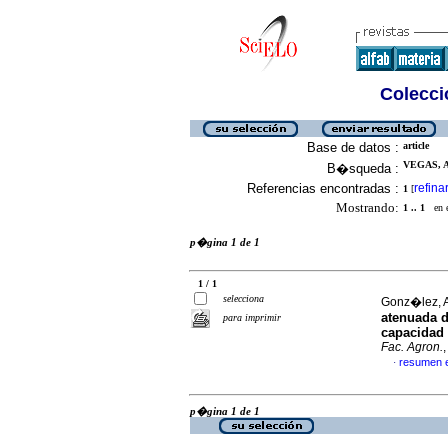
Colecció
Base de datos :
article
VEGAS, A.
B�squeda :
Referencias encontradas :
refina
1
[
Mostrando:
1 .. 1
en el
p�gina 1 de 1
1 / 1
selecciona
Gonz�lez, A.
atenuada d
para imprimir
capacidad 
Fac. Agron.
resumen 
·
p�gina 1 de 1