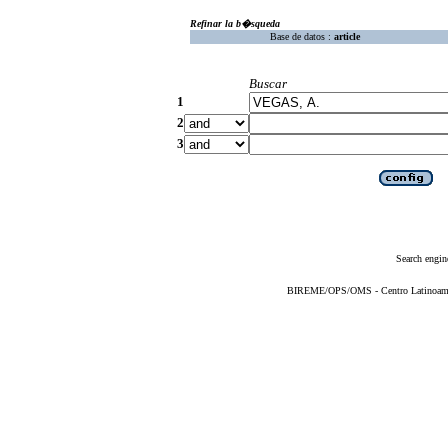
Refinar la b�squeda
Base de datos :
article
Buscar
1
2
3
Search engin
BIREME/OPS/OMS - Centro Latinoameric