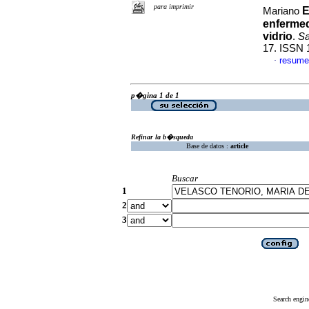
para imprimir
E
Mariano
enfermed
vidrio
.
Sa
17. ISSN 
resume
·
p�gina 1 de 1
Refinar la b�squeda
Base de datos :
article
Buscar
1
2
3
Search engin