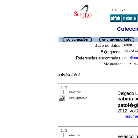
Colecció
Base de datos :
article
VELASCO
B�squeda :
Referencias encontradas :
refina
2
[
Mostrando:
1 .. 2
en el
p�gina 1 de 1
1 / 2
selecciona
Delgado L
para imprimir
cabina s
patol�gi
2012, vol.
resume
·
2 / 2
selecciona
Velasco T