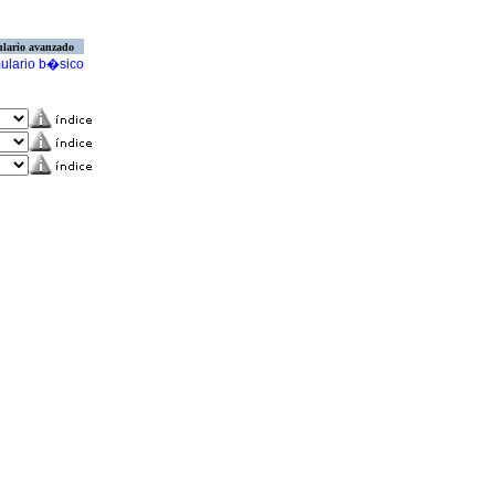
lario avanzado
ulario b�sico