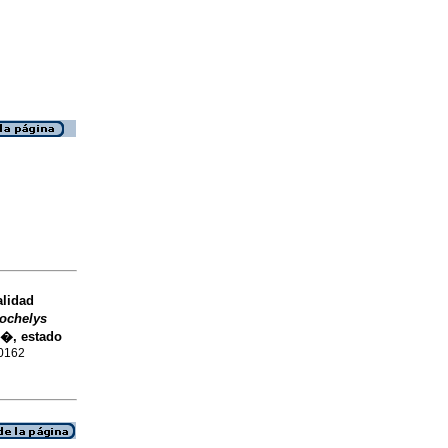
alidad
ochelys
n�, estado
-0162