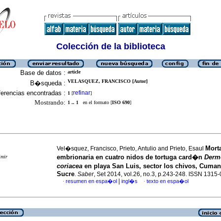
Colección de la biblioteca
Base de datos :
article
VELASQUEZ, FRANCISCO [Autor]
B�squeda :
erencias encontradas :
refinar
1
[
]
Mostrando:
1 .. 1
en el formato [
ISO 690
]
Mort
Vel�squez, Francisco, Prieto, Antulio and Prieto, Esaul
embrionaria en cuatro nidos de tortuga card�n
Derm
imir
coriacea
en playa San Luis, sector los chivos, Cuma
Sucre
.
Saber
, Set 2014, vol.26, no.3, p.243-248. ISSN 1315
|
resumen en espa�ol
ingl�s
texto en espa�ol
·
·