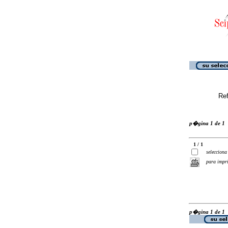
Ref
p�gina 1 de 1
1 / 1
selecciona
para impr
p�gina 1 de 1