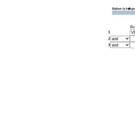
Refinar la b�squ
Bu
1
2
3