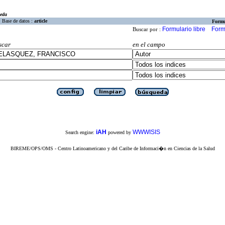
eda
Base de datos :
article
Formu
Formulario libre
Form
Buscar por :
scar
en el campo
iAH
WWWISIS
Search engine:
powered by
BIREME/OPS/OMS - Centro Latinoamericano y del Caribe de Informaci�n en Ciencias de la Salud