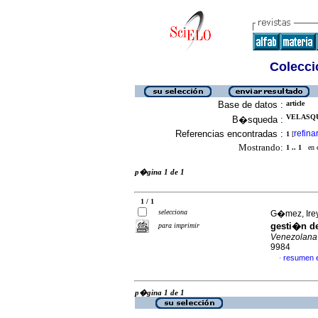
Colecció
Base de datos :
article
VELASQU
B�squeda :
Referencias encontradas :
refina
1
[
Mostrando:
1 .. 1
en el
p�gina 1 de 1
1 / 1
selecciona
G�mez, Irey
gesti�n de
para imprimir
Venezolana
9984
resumen 
·
p�gina 1 de 1