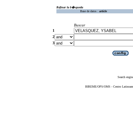
Refinar la b�squeda
Base de datos :
article
Buscar
1
2
3
Search engin
BIREME/OPS/OMS - Centro Latinoameric