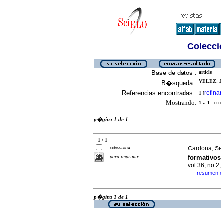
Colecció
Base de datos :
article
VELEZ, J
B�squeda :
Referencias encontradas :
refina
1
[
Mostrando:
1 .. 1
en el
p�gina 1 de 1
1 / 1
selecciona
Cardona, Se
para imprimir
formativos
vol.36, no.
resumen 
·
p�gina 1 de 1