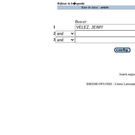
Refinar la b�squeda
Base de datos :
article
Buscar
1
2
3
Search engin
BIREME/OPS/OMS - Centro Latinoameric