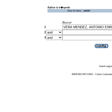
Refinar la b�squeda
Base de datos :
article
Buscar
1
2
3
Search engin
BIREME/OPS/OMS - Centro Latinoameric