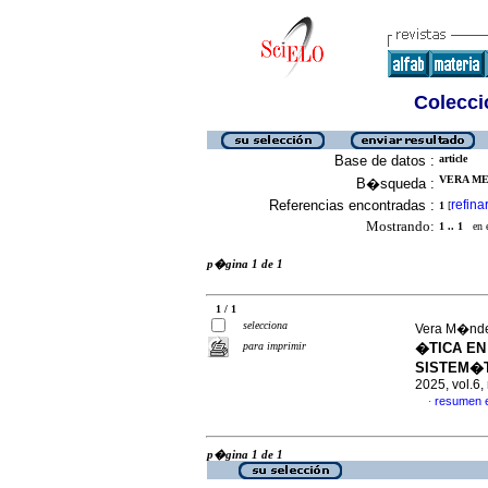
Colecció
Base de datos :
article
VERA ME
B�squeda :
Referencias encontradas :
refina
1
[
Mostrando:
1 .. 1
en el
p�gina 1 de 1
1 / 1
selecciona
Vera M�ndez
para imprimir
�TICA EN
SISTEM�T
2025, vol.6
resumen 
·
p�gina 1 de 1